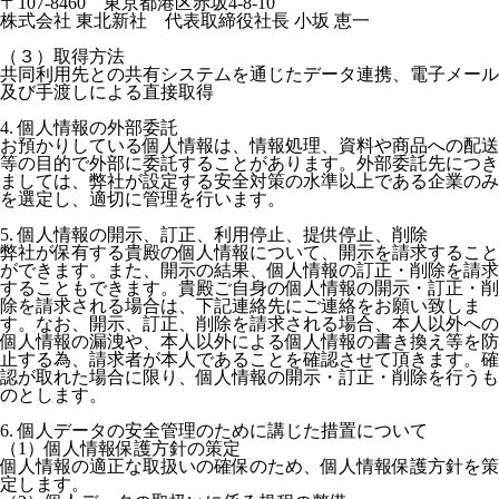
〒107-8460 東京都港区赤坂4-8-10
株式会社 東北新社 代表取締役社長 小坂 恵一
（３）取得方法
共同利用先との共有システムを通じたデータ連携、電子メール
及び手渡しによる直接取得
4. 個人情報の外部委託
お預かりしている個人情報は、情報処理、資料や商品への配送
等の目的で外部に委託することがあります。外部委託先につき
ましては、弊社が設定する安全対策の水準以上である企業のみ
を選定し、適切に管理を行います。
5. 個人情報の開示、訂正、利用停止、提供停止、削除
弊社が保有する貴殿の個人情報について、開示を請求すること
ができます。また、開示の結果、個人情報の訂正・削除を請求
することもできます。貴殿ご自身の個人情報の開示・訂正・削
除を請求される場合は、下記連絡先にご連絡をお願い致しま
す。なお、開示、訂正、削除を請求される場合、本人以外への
個人情報の漏洩や、本人以外による個人情報の書き換え等を防
止する為、請求者が本人であることを確認させて頂きます。確
認が取れた場合に限り、個人情報の開示・訂正・削除を行うも
のとします。
6. 個人データの安全管理のために講じた措置について
（1）個人情報保護方針の策定
個人情報の適正な取扱いの確保のため、個人情報保護方針を策
定します。