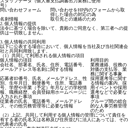
スタッフデータ（個人番
支払調書出力業務に使用
号）
問い合わせフォーム
問い合わせをHP内のフォームから取
得した場合の対応の為
名刺情報
取引先との連絡のため
2. 個人情報の提供
法令に基づく場合を除いて、貴殿のご同意なく、第三者への提
供は一切致しません。
3. 個人情報の共同利用
以下に公表する場合において、個人情報を当社及び当社関連会
社と共同利用致します。
（1）共同して利用される個人情報の項目
個人情報の項目
利用目的
会社名、部署名、氏名、住所、電話番号、
業務連絡、役務の
メールアドレス等名刺に関する情報
対価の支払等、業
務に関する事象
応募者ID番号、氏名、メールアドレス、性
採用選考等に関す
別、生年月日、郵便番号、住所、電話番
る情報の案内、採
号、学歴や卒業（予定）年月などの学校情
用イベントや採用
報、職務経歴、会員登録用ホームページに
選考などで必要な
入力された事項
事項
従業者の氏名、電話番号、メールアドレ
グループ間の総合
ス、その他労務管理等に必要な情報
的な人事労務管理
のため
（2）上記、共同して利用する個人情報の管理について責任を
有する者の氏名又は名称及び住所並びに法人にあっては、その
代表者の氏名