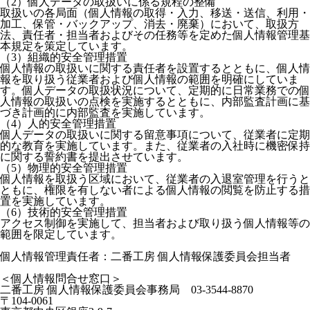
（2）個人データの取扱いに係る規程の整備
取扱いの各局面（個人情報の取得・入力、移送・送信、利用・
加工、保管・バックアップ、消去・廃棄）において、取扱方
法、責任者・担当者およびその任務等を定めた個人情報管理基
本規定を策定しています。
（3）組織的安全管理措置
個人情報の取扱いに関する責任者を設置するとともに、個人情
報を取り扱う従業者および個人情報の範囲を明確にしていま
す。個人データの取扱状況について、定期的に日常業務での個
人情報の取扱いの点検を実施するとともに、内部監査計画に基
づき計画的に内部監査を実施しています。
（4）人的安全管理措置
個人データの取扱いに関する留意事項について、従業者に定期
的な教育を実施しています。また、従業者の入社時に機密保持
に関する誓約書を提出させています。
（5）物理的安全管理措置
個人情報を取扱う区域において、従業者の入退室管理を行うと
ともに、権限を有しない者による個人情報の閲覧を防止する措
置を実施しています。
（6）技術的安全管理措置
アクセス制御を実施して、担当者および取り扱う個人情報等の
範囲を限定しています。
個人情報管理責任者：二番工房 個人情報保護委員会担当者
＜個人情報問合せ窓口＞
二番工房 個人情報保護委員会事務局 03-3544-8870
〒104-0061