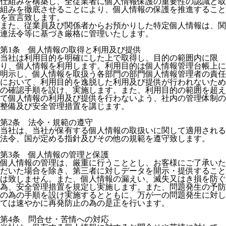
仕組みを構築し、全従業者に個人情報保護の重要性の認識と取
組みを徹底させることにより、個人情報の保護を推進すること
を宣言致します。
また、従業員及び関係者からお預かりした特定個人情報は、関
連法令等に基づき厳格に管理いたします。
第1条 個人情報の取得と利用及び提供
当社は利用目的を明確にした上で取得し、目的の範囲内に限
り、個人情報を利用します。利用目的は個人情報管理台帳上に
明示し、個人情報を取扱う各部門の部門個人情報管理者の責任
において、利用目的を逸脱した利用及び提供が行われないため
の確認手順を設け、実施します。また、利用目的の範囲を超え
て個人情報の利用及び提供を行わないよう、社内の管理体制の
整備及び安全管理措置を講じます。
第2条 法令・規範の遵守
当社は、当社が保有する個人情報の取扱いに関して適用される
法令、国が定める指針及びその他の規範を遵守致します。
第3条 個人情報の管理と保護
個人情報の管理は、厳重に行うこととし、お客様にご了承いた
だいた場合を除き、第三者に対しデータを開示・提供すること
は致しません。また、個人情報の漏えい、滅失又はき損を防ぐ
為、安全管理措置を規定し実施します。また、問題発生の予防
の為の手順を設け実施するとともに、万が一の問題発生に対し
ては速やかに再発防止の為の是正を行います。
第4条 問合せ・苦情への対応