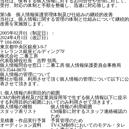
当社は、保有する個人情報に対するお問合せや苦情に対して、
受付、対応の体制と手順を整備し、迅速に対応致します。
第5条 個人情報保護管理体制及び仕組みの継続的改善
当社は、個人情報に関する管理の体制と仕組みについて継続的
改善を実施致します。
2005年02月01（制定日）
：
2024年4月1日（改訂日）
〒104-0061
東京都中央区銀座3-9-7
トレランス銀座ビルディング7F
株式会社 二番工房
代表取締役社長 吉野 領馬
個人情報問合せ窓口：二番工房 個人情報保護委員会事務局
03-3544-8870
個人情報の管理について
弊社が取得、利用させて頂く個人情報の管理について以下に公
表させて頂きます。
1. 個人情報の利用目的の範囲
CMの制作過程及び従業員採用等で生ずる個人情報以下に提示
する利用目的の範囲においてのみ利用させて頂きます。
個人情報の種類
個人情報の利用範囲
スタッフ表リスト
CM撮影に対するスタッフ連絡確認の
ため
見積書・作品実行予算
予算管理のため
オーディション資料
TV-CM制作においてのモデル・タレ