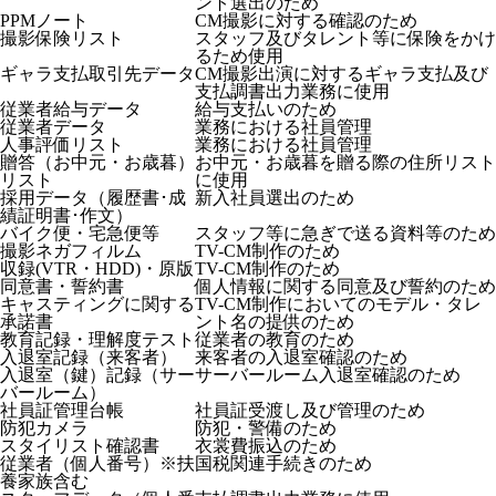
ント選出のため
PPMノート
CM撮影に対する確認のため
撮影保険リスト
スタッフ及びタレント等に保険をかけ
るため使用
ギャラ支払取引先データ
CM撮影出演に対するギャラ支払及び
支払調書出力業務に使用
従業者給与データ
給与支払いのため
従業者データ
業務における社員管理
人事評価リスト
業務における社員管理
贈答（お中元・お歳暮）
お中元・お歳暮を贈る際の住所リスト
リスト
に使用
採用データ（履歴書･成
新入社員選出のため
績証明書･作文）
バイク便・宅急便等
スタッフ等に急ぎで送る資料等のため
撮影ネガフィルム
TV-CM制作のため
収録(VTR・HDD)・原版
TV-CM制作のため
同意書・誓約書
個人情報に関する同意及び誓約のため
キャスティングに関する
TV-CM制作においてのモデル・タレ
承諾書
ント名の提供のため
教育記録・理解度テスト
従業者の教育のため
入退室記録（来客者）
来客者の入退室確認のため
入退室（鍵）記録（サー
サーバールーム入退室確認のため
バールーム）
社員証管理台帳
社員証受渡し及び管理のため
防犯カメラ
防犯・警備のため
スタイリスト確認書
衣裳費振込のため
従業者（個人番号）※扶
国税関連手続きのため
養家族含む