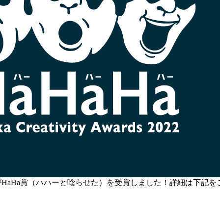
て当社が携わった作品がHaHa賞（ハハーと唸らせた）を受賞しました！詳細は下