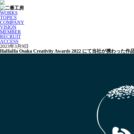
WORKS
TOPICS
COMPANY
VISION
MEMBER
RECRUIT
ACCESS
2023年3月9日
HaHaHa Osaka Creativity Awards 2022 にて当社が