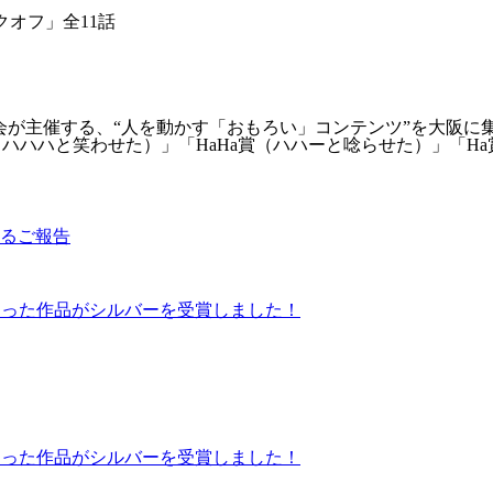
クオフ」全11話
ardsは大阪広告協会が主催する、“人を動かす「おもろい」コンテンツ
賞（ハハハと笑わせた）」「HaHa賞（ハハーと唸らせた）」「H
るご報告
にて当社が携わった作品がシルバーを受賞しました！
にて当社が携わった作品がシルバーを受賞しました！