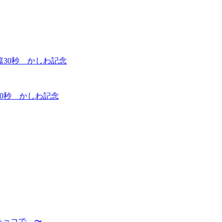
篇30秒 かしわ記念