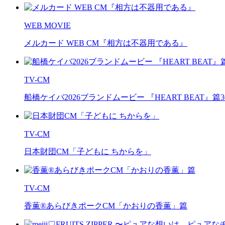
WEB MOVIE
メルカード WEB CM『相方は不器用である』
TV-CM
船橋ケイバ2026ブランドムービー 『HEART BEAT』
TV-CM
日本財団CM「子どもに ちからを」
TV-CM
香薫®あらびきポークCM「かおりの香薫」篇